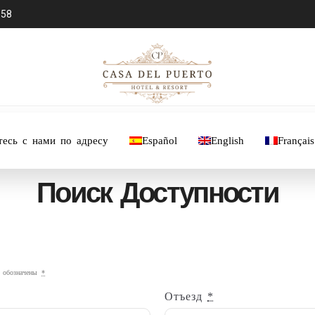
 58
тесь с нами по адресу
Español
English
Français
Поиск Доступности
я обозначены
*
Отъезд
*